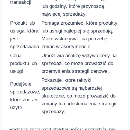
transakcji
lub⁣ godziny, które przynoszą
najwięcej sprzedaży.
Produkt lub
Pomaga zrozumieć, które ⁣produkty‌
usługa, która
lub usługi najlepiej się sprzedają.
jest
Może‍ wskazywać na⁤ potrzebę
sprzedawana
zmian w asortymencie.
Cena
Umożliwia analizę wpływu ceny na
⁢produktu lub
sprzedaż,​ co ⁣może​ prowadzić do‌
usługi
przemyślenia‌ strategii cenowej.
Pokazuje, które ‌taktyki
Podejście
sprzedażowe są najbardziej
sprzedażowe,​
skuteczne, co ‍może ⁤prowadzić do ​
które zostało
zmiany ⁢lub ‍udoskonalenia strategii
użyte
sprzedaży.
Podczas⁤ pracy⁣ nad efektywnością sprzedaży nie⁤