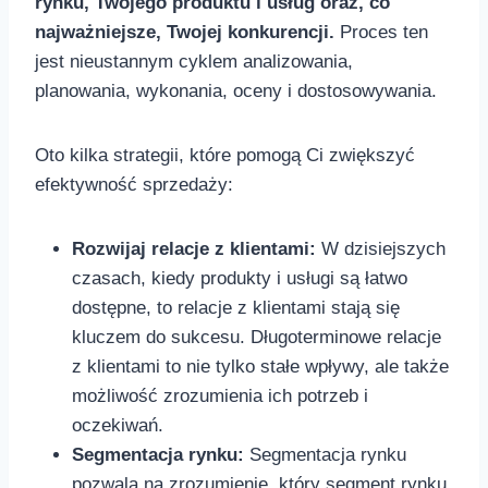
rynku, Twojego ⁤produktu ​i usług ⁤oraz, co
najważniejsze, Twojej konkurencji.
Proces‍ ten⁢
jest⁢ nieustannym⁢ cyklem analizowania,
planowania, wykonania, oceny⁢ i dostosowywania.
Oto kilka strategii, które⁣ pomogą Ci‍ zwiększyć
efektywność sprzedaży:
Rozwijaj ‍relacje z klientami:
W dzisiejszych
czasach, kiedy ‍produkty i ​usługi‌ są łatwo
dostępne, to relacje z klientami stają się
kluczem do sukcesu. Długoterminowe relacje
z klientami ​to nie​ tylko⁢ stałe wpływy, ale⁣ także
możliwość zrozumienia ich ⁤potrzeb ⁢i
oczekiwań.
Segmentacja rynku:
Segmentacja rynku
pozwala na zrozumienie, który segment rynku