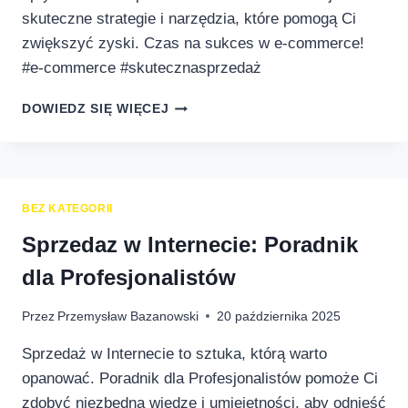
skuteczne strategie i narzędzia, które pomogą Ci
zwiększyć zyski. Czas na sukces w e-commerce!
#e-commerce #skutecznasprzedaż
JAK
DOWIEDZ SIĘ WIĘCEJ
OPTYMALIZOWAĆ
SPRZEDAŻ
W
INTERNECIE:
PROFESJONALNY
BEZ KATEGORII
PRZEWODNIK
Sprzedaz w Internecie: Poradnik
dla Profesjonalistów
Przez
Przemysław Bazanowski
20 października 2025
Sprzedaż w Internecie to sztuka, którą warto
opanować. Poradnik dla Profesjonalistów pomoże Ci
zdobyć niezbędną wiedzę i umiejętności, aby odnieść