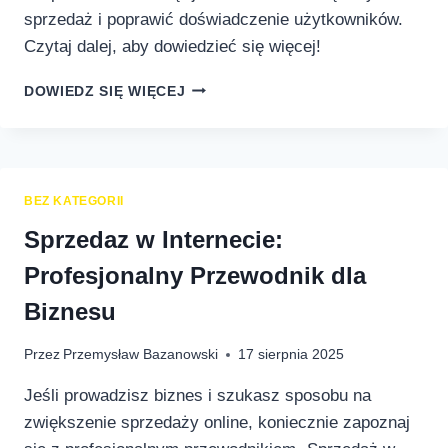
sprzedaż i poprawić doświadczenie użytkowników.
Czytaj dalej, aby dowiedzieć się więcej!
PRZEWODNIK
DOWIEDZ SIĘ WIĘCEJ
EKSPERTA:
JAK
SKUTECZNIE
ZWIĘKSZYĆ
KONWERSJĘ
BEZ KATEGORII
W
SKLEPIE
Sprzedaz w Internecie:
INTERNETOWYM
Profesjonalny Przewodnik dla
Biznesu
Przez
Przemysław Bazanowski
17 sierpnia 2025
Jeśli prowadzisz biznes i szukasz sposobu na
zwiększenie sprzedaży online, koniecznie zapoznaj