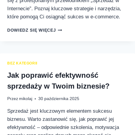
się z profesjonalnym przewodnikiem „Sprzedaż w
Internecie”. Poznaj kluczowe strategie i narzędzia,
które pomogą Ci osiągnąć sukces w e-commerce.
SPRZEDAZ
DOWIEDZ SIĘ WIĘCEJ
W
INTERNECIE:
PROFESJONALNY
PRZEWODNIK
DLA
BEZ KATEGORII
BIZNESU
Jak poprawić efektywność
sprzedaży w Twoim biznesie?
Przez
mikolaj
30 października 2025
Sprzedaż jest kluczowym elementem sukcesu
biznesu. Warto zastanowić się, jak poprawić jej
efektywność – odpowiednie szkolenia, motywacja