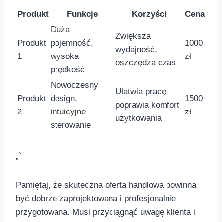
Produkt
Funkcje
Korzyści
Cena
Duża
Zwiększa
Produkt
pojemność,
1000
wydajność,
1
wysoka⁢
zł
oszczędza czas
prędkość
Nowoczesny
Ułatwia ⁤pracę,⁢
Produkt
design,
1500
poprawia komfort‌
2
intuicyjne
zł
użytkowania
sterowanie
„`
Pamiętaj, że skuteczna oferta handlowa powinna
być dobrze‌ zaprojektowana i profesjonalnie
przygotowana. Musi przyciągnąć⁣ uwagę klienta i